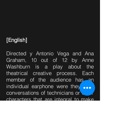
[English]
Directed y Antonio Vega and Ana
Graham, 10 out of 12 by Anne
Washburn is a play about the
theatrical creative process. Each
member of the audience has an
individual earphone were they hear
conversations of technicians or other
characters that are integral to make
a play happen but we never see.
Winner of the 2019 Metropolitan
Theatre Price.
Addresses